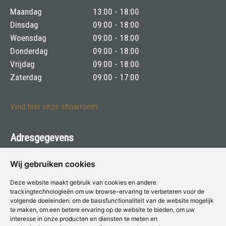
Maandag
13:00 - 18:00
Dinsdag
09:00 - 18:00
Woensdag
09:00 - 18:00
Donderdag
09:00 - 18:00
Vrijdag
09:00 - 18:00
Zaterdag
09:00 - 17:00
Vind hier onze showroom
Adresgegevens
Tames voor Verf & Wonen
Wij gebruiken cookies
Laat 5 - 1811 EA Alkmaar
Deze website maakt gebruik van cookies en andere
trackingtechnologieën om uw browse-ervaring te verbeteren voor de
Telefoon:
072-5115354
volgende doeleinden:
om de basisfunctionaliteit van de website mogelijk
te maken
,
om een betere ervaring op de website te bieden
,
om uw
E-mail:
tames@voorverfenwonen.nl
interesse in onze producten en diensten te meten en