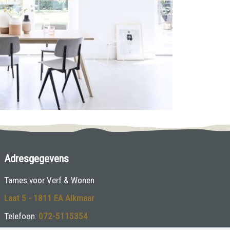
Adresgegevens
Tames voor Verf & Wonen
Laat 5 - 1811 EA Alkmaar
Telefoon:
072-5115354