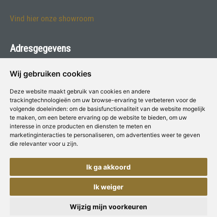
Vind hier onze showroom
Adresgegevens
Tames voor Verf & Wonen
Wij gebruiken cookies
Laat 5 - 1811 EA Alkmaar
Deze website maakt gebruik van cookies en andere
trackingtechnologieën om uw browse-ervaring te verbeteren voor de
Telefoon:
072-5115354
volgende doeleinden:
om de basisfunctionaliteit van de website mogelijk
te maken
,
om een betere ervaring op de website te bieden
,
om uw
E-mail:
tames@voorverfenwonen.nl
interesse in onze producten en diensten te meten en
marketinginteracties te personaliseren
,
om advertenties weer te geven
die relevanter voor u zijn
.
Deze winkel is aangesloten bij
Voor Verf & Wonen
Ik ga akkoord
Ik weiger
Copyright © Concepts & Companies BV. Alle rechten voorbehouden.
Privacybeleid
|
Disclaimer
Wijzig mijn voorkeuren
Cookies