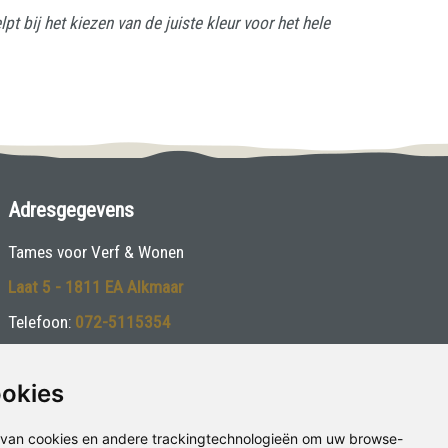
t bij het kiezen van de juiste kleur voor het hele
Adresgegevens
Tames voor Verf & Wonen
Laat 5 - 1811 EA Alkmaar
Telefoon:
072-5115354
E-mail:
tames@voorverfenwonen.nl
ookies
van cookies en andere trackingtechnologieën om uw browse-