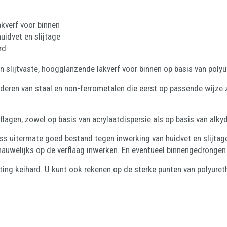
kverf voor binnen
idvet en slijtage
rd
 slijtvaste, hoogglanzende lakverf voor binnen op basis van poly
ilderen van staal en non-ferrometalen die eerst op passende wijze 
lagen, zowel op basis van acrylaatdispersie als op basis van alky
s uitermate goed bestand tegen inwerking van huidvet en slijtage
auwelijks op de verflaag inwerken. En eventueel binnengedrongen 
sting keihard. U kunt ook rekenen op de sterke punten van polyure