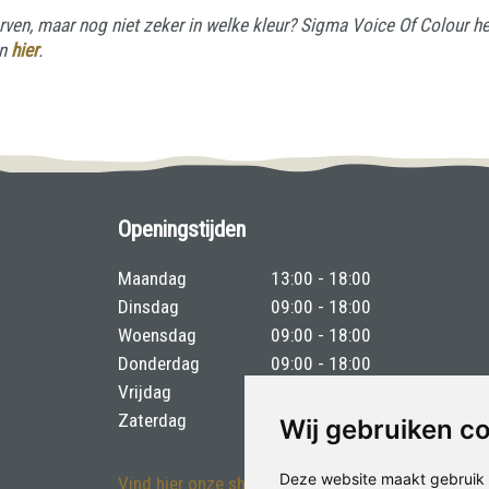
ven, maar nog niet zeker in welke kleur? Sigma Voice Of Colour help
an
hier
.
Openingstijden
Maandag
13:00 - 18:00
Dinsdag
09:00 - 18:00
Woensdag
09:00 - 18:00
Donderdag
09:00 - 18:00
Vrijdag
09:00 - 18:00
Zaterdag
09:00 - 17:00
Wij gebruiken c
Deze website maakt gebruik 
Vind hier onze showroom